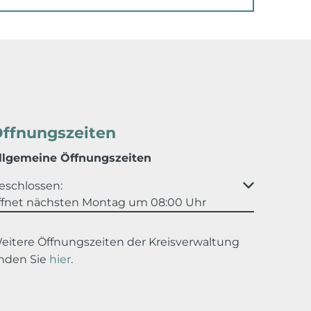
ffnungszeiten
llgemeine Öffnungszeiten
licken, um weitere Öffnungs- oder Schließzeiten auszu
eschlossen:
ffnet nächsten Montag um 08:00 Uhr
eitere Öffnungszeiten der Kreisverwaltung
inden Sie
hier
.