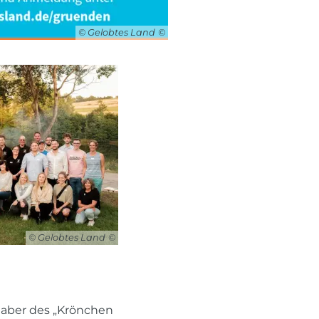
© Gelobtes Land
© Gelobtes Land
nhaber des „Krönchen