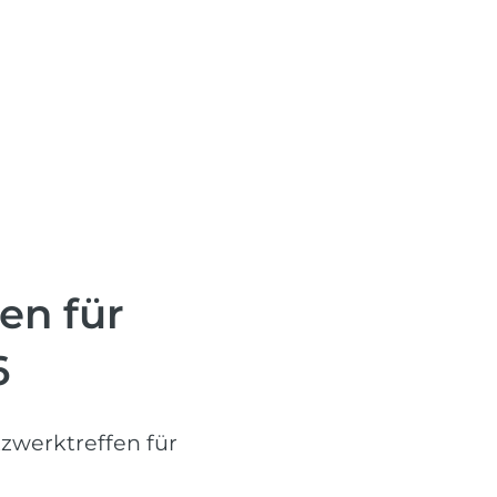
er uns
en für
6
zwerktreffen für