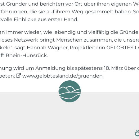
st Gründer und berichten vor Ort über ihren eigenen We
rfahrungen, die sie auf ihrem Weg gesammelt haben. So
olle Einblicke aus erster Hand.
en immer wieder, wie lebendig und vielfältig die Gründ
 Dieses Netzwerk bringt Menschen zusammen, die unse
ckeln“, sagt Hannah Wagner, Projektleiterin GELOBTES
aft Rhein-Hunsrück.
anung wird um Anmeldung bis spätestens 18. März über 
beten:
www.gelobtesland.de/gruenden
Ö