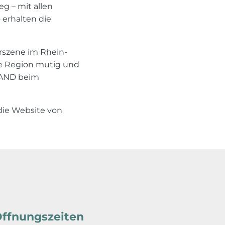
g – mit allen
 erhalten die
erszene im Rhein-
re Region mutig und
 LAND beim
die Website von
ffnungszeiten