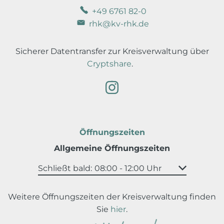
+49 6761 82-0
rhk@kv-rhk.de
Sicherer Datentransfer zur Kreisverwaltung über
Cryptshare
.
Öffnungszeiten
Allgemeine Öffnungszeiten
Klicken, um weitere Öffnungs- oder Schließz
Schließt bald:
08:00
-
12:00
Uhr
Von 08:00 bi
Weitere Öffnungszeiten der Kreisverwaltung finden
Sie
hier
.