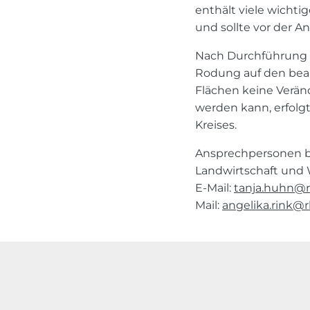
enthält viele wicht
und sollte vor der 
Nach Durchführung de
Rodung auf den bean
Flächen keine Verä
werden kann, erfolg
Kreises.
Ansprechpersonen be
Landwirtschaft und 
E-Mail:
tanja.huhn@
Mail:
angelika.rink@