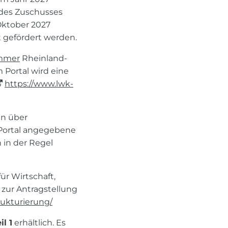
g des Zuschusses
Oktober 2027
 gefördert werden.
ammer
Rheinland-
 Portal wird eine
https://www.lwk-
nn über
 Portal angegebene
 in der Regel
ür Wirtschaft,
zur Antragstellung
ukturierung/
l 1
erhältlich. Es