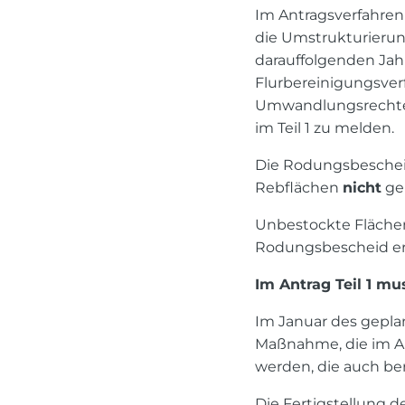
Im Antragsverfahren 
die Umstrukturierung
darauffolgenden Jahr
Flurbereinigungsver
Umwandlungsrechten
im Teil 1 zu melden.
Die Rodungsbescheide
Rebflächen
nicht
ge
Unbestockte Flächen,
Rodungsbescheid er
Im Antrag Teil 1 m
Im Januar des geplan
Maßnahme, die im An
werden, die auch ber
Die Fertigstellung 