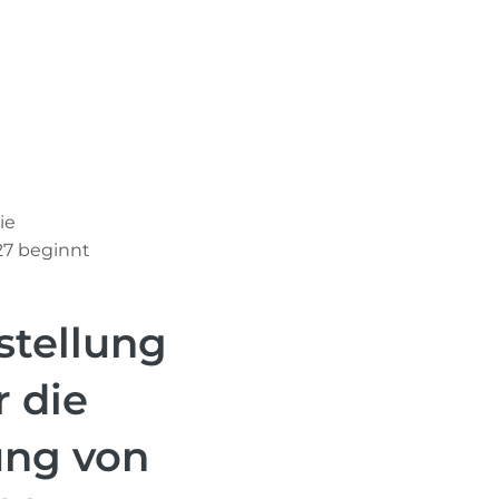
er uns
ie
27 beginnt
stellung
r die
ung von