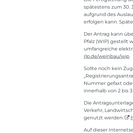
spätestens zum 30. J
aufgrund des Auslau
erfolgen kann. Spät
Der Antrag kann üb
Pfalz (WIP) gestellt
umfangreiche elekt
rlp.de/weinbau/wip
Sollte noch kein Zu
„Registrierungsantr
Nummer gefaxt oder 
innerhalb von 2 bis 3
Die Antragsunterlage
Verkehr, Landwirtsc
genutzt werden:
Auf dieser Internets