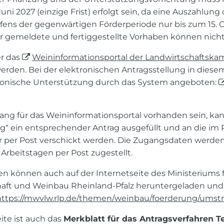
uni 2027 (einzige Frist) erfolgt sein, da eine Auszahlun
fens der gegenwärtigen Förderperiode nur bis zum 15. 
er gemeldete und fertiggestellte Vorhaben können nicht
er das
Weininformationsportal der Landwirtschaftsk
 werden. Bei der elektronischen Antragsstellung in diesem
ronische Unterstützung durch das System angeboten:
gang für das Weininformationsportal vorhanden sein, ka
ag“ ein entsprechender Antrag ausgefüllt und an die im
per Post verschickt werden. Die Zugangsdaten werden
 Arbeitstagen per Post zugestellt.
n können auch auf der Internetseite des Ministeriums f
haft und Weinbau Rheinland-Pfalz heruntergeladen und 
https://mwvlw.rlp.de/themen/weinbau/foerderung/umstr
eite ist auch das
Merkblatt für das Antragsverfahren Tei