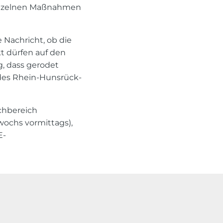
einzelnen Maßnahmen
 Nachricht, ob die
t dürfen auf den
, dass gerodet
 des Rhein-Hunsrück-
chbereich
wochs vormittags),
E-